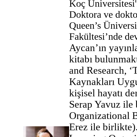
Koç Üniversitesi
Doktora ve dokto
Queen’s Üniversi
Fakültesi’nde de
Aycan’ın yayınl
kitabı bulunmak
and Research, ‘
Kaynakları Uygul
kişisel hayatı 
Serap Yavuz ile b
Organizational 
Erez ile birlikt