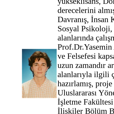
yükseklisans, Do
derecelerini almı
Davranış, İnsan 
Sosyal Psikoloji
alanlarında çal
Prof.Dr.Yasemin
ve Felsefesi kap
uzun zamandır ar
alanlarıyla ilgili
hazırlamış, proje
Uluslararası Yöne
İşletme Fakültesi
İlişkiler Bölüm 