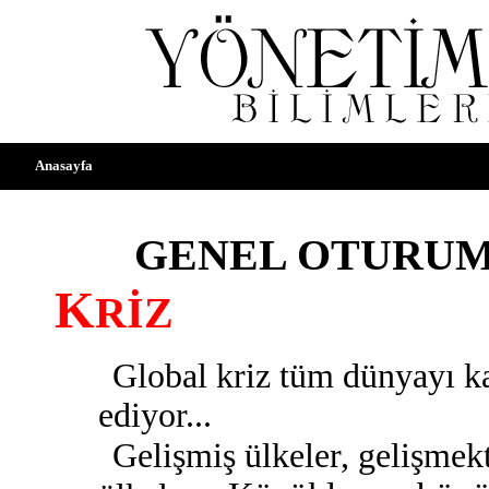
Anasayfa
║
GENEL OTURUM
K
RİZ
Global kriz tüm dünyayı ka
ediyor...
Gelişmiş ülkeler, gelişmekt