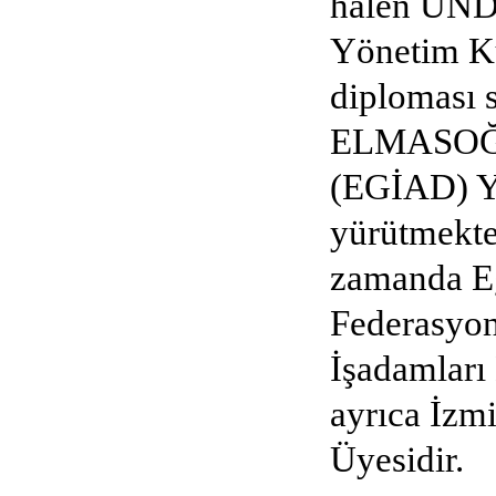
halen UND 
Yönetim Ku
diploması s
ELMASOĞLU
(EGİAD) Yö
yürütmekt
zamanda Eg
Federasyon
İşadamları
ayrıca İzm
Üyesidir.