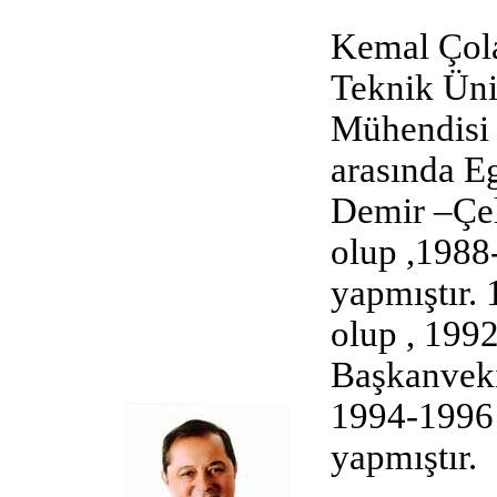
Kemal Çola
Teknik Üni
Mühendisi o
arasında E
Demir –Çel
olup ,1988
yapmıştır.
olup , 199
Başkanveki
1994-1996 
yapmıştır.