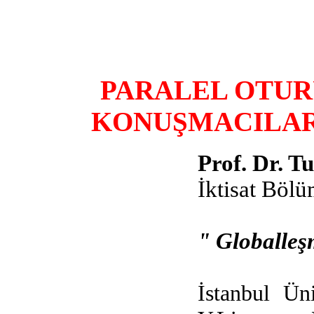
PARALEL OTUR
KONUŞMACILA
Prof. Dr. 
İktisat Böl
" Globalleş
İstanbul Üni