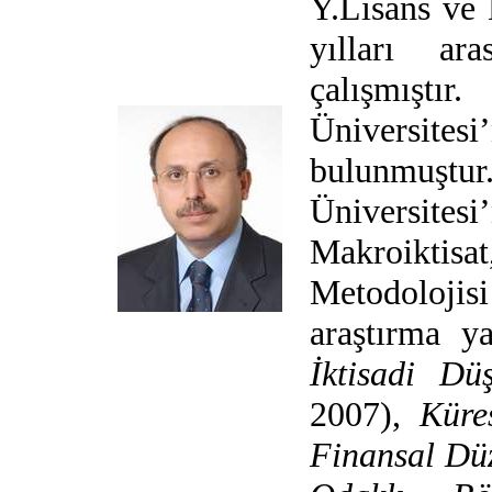
Y.Lisans ve 
yılları ar
çalışmıştı
Üniversite
bulunmuştu
Üniversites
Makroiktis
Metodoloji
araştırma y
İktisadi Dü
2007),
Küre
Finansal Dü