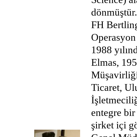
dönmüştür.
FH Bertling
Operasyon
1988 yılınd
Elmas, 19
Müşavirliği
Ticaret, Ul
İşletmecili
entegre bir
şirket içi 