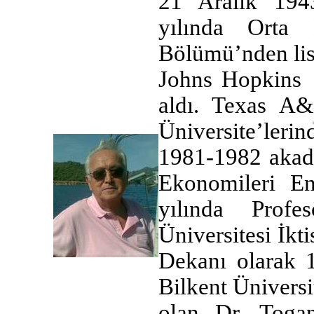
21 Aralık 194
yılında Orta 
Bölümü’nden lis
Johns Hopkins Ü
aldı. Texas A
Üniversite’lerind
1981-1982 akade
Ekonomileri Ens
yılında Prof
Üniversitesi İkt
Dekanı olarak 1
Bilkent Üniversi
olan Dr. Togan 