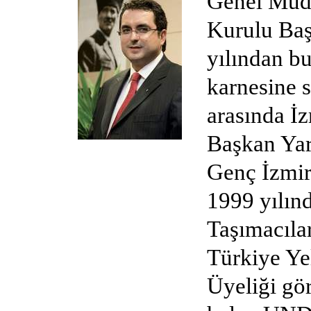
Genel Müdü
Kurulu Baş
yılından b
karnesine 
arasında İ
Başkan Yar
Genç İzmir
1999 yılın
Taşımacıla
Türkiye Ye
Üyeliği g