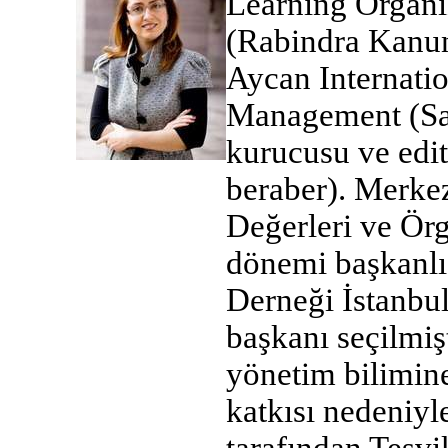
Learning Organiz
(Rabindra Kanun
Aycan Internatio
Management (Sage
kurucusu ve edit
beraber). Merke
Değerleri ve Ör
dönemi başkanlığ
Derneği İstanbu
başkanı seçilmiş
yönetim bilimine
katkısı nedeniyl
tarafından Teşv