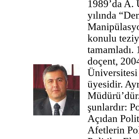
1989’da A. 
yılında “De
Manipülasyo
konulu teziy
tamamladı. 1
doçent, 200
Üniversitesi
üyesidir. A
Müdürü’dür. 
şunlardır: Po
Açıdan Poli
Afetlerin Po